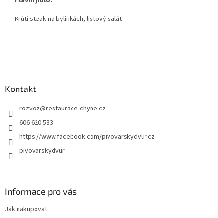
Hlavní jídlo:
Krůtí steak na bylinkách, listový salát
Z
á
p
a
Kontakt
t
rozvoz
@
restaurace-chyne.cz
í
606 620 533
https://www.facebook.com/pivovarskydvur.cz
pivovarskydvur
Informace pro vás
Jak nakupovat