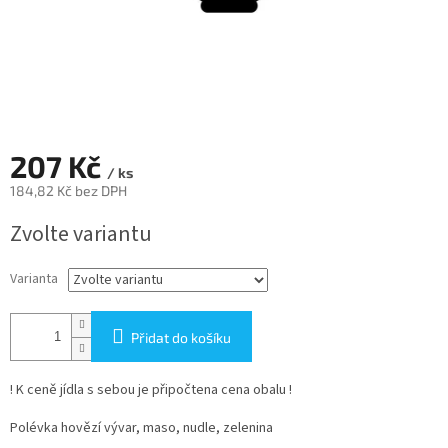
207 Kč
/ ks
184,82 Kč bez DPH
Měrná
Zvolte variantu
cena:
Varianta
Přidat do košíku
! K ceně jídla s sebou je připočtena cena obalu !
Polévka hovězí vývar, maso, nudle, zelenina