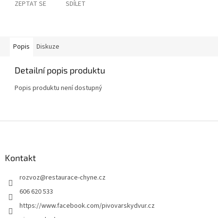
ZEPTAT SE
SDÍLET
Popis
Diskuze
Detailní popis produktu
Popis produktu není dostupný
Z
á
p
a
Kontakt
t
rozvoz
@
restaurace-chyne.cz
í
606 620 533
https://www.facebook.com/pivovarskydvur.cz