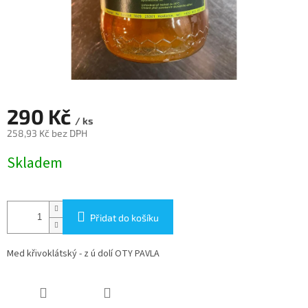
290 Kč
/ ks
258,93 Kč bez DPH
Měrná
Skladem
cena:
Přidat do košíku
Med křivoklátský - z ú dolí OTY PAVLA