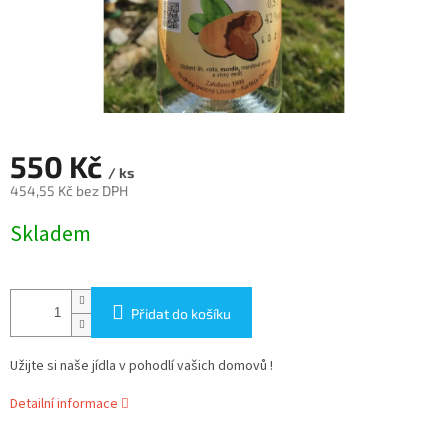
550 Kč
/ ks
454,55 Kč bez DPH
Měrná
Skladem
cena:
Přidat do košíku
Užijte si naše jídla v pohodlí vašich domovů !
Detailní informace