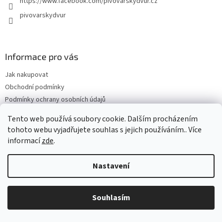
https://www.facebook.com/pivovarskydvur.cz
pivovarskydvur
Informace pro vás
Jak nakupovat
Obchodní podmínky
Podmínky ochrany osobních údajů
Pivovarský dvůr Chýně
Tento web používá soubory cookie. Dalším procházením
PlnímeSítě.cz
tohoto webu vyjadřujete souhlas s jejich používáním.. Více
informací
zde
.
Nastavení
Vytvořil Shoptet
Souhlasím
Copyright 2026
Pivovarský dvůr Chýně
. Všechna práva vyhrazena.