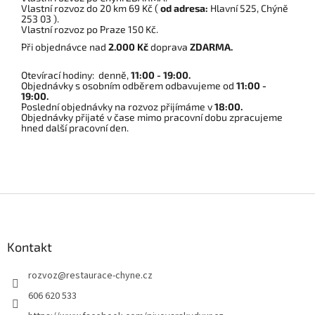
Vlastní rozvoz do 20 km 69 Kč (
od adresa:
Hlavní 525, Chýně
253 03 ).
Vlastní rozvoz po Praze 150 Kč.
Při objednávce nad
2.000 Kč
doprava
ZDARMA.
Otevírací hodiny: denně,
11:00 - 19:00.
Objednávky s osobním odběrem odbavujeme od
11:00 -
19:00.
Poslední objednávky na rozvoz přijímáme v
18:00.
Objednávky přijaté v čase mimo pracovní dobu zpracujeme
hned další pracovní den.
Z
á
p
a
Kontakt
t
rozvoz
@
restaurace-chyne.cz
í
606 620 533