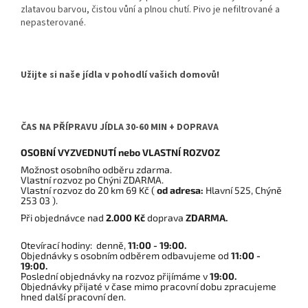
zlatavou barvou, čistou vůní a plnou chutí. Pivo je nefiltrované a
nepasterované.
Užijte si naše jídla v pohodlí vašich domovů!
ČAS NA PŘÍPRAVU JÍDLA 30-60 MIN + DOPRAVA
OSOBNÍ VYZVEDNUTÍ nebo VLASTNÍ ROZVOZ
Možnost osobního odběru zdarma.
Vlastní rozvoz po Chýni ZDARMA.
Vlastní rozvoz do 20 km 69 Kč (
od adresa:
Hlavní 525, Chýně
253 03 ).
Při objednávce nad
2.000 Kč
doprava
ZDARMA.
Otevírací hodiny: denně,
11:00 - 19:00.
Objednávky s osobním odběrem odbavujeme od
11:00 -
19:00.
Poslední objednávky na rozvoz přijímáme v
19:00.
Objednávky přijaté v čase mimo pracovní dobu zpracujeme
hned další pracovní den.