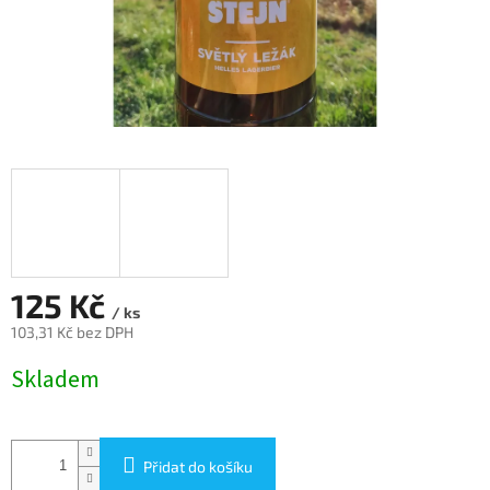
125 Kč
/ ks
103,31 Kč bez DPH
Měrná
Skladem
cena:
Přidat do košíku