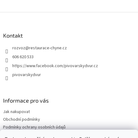
Z
á
p
a
Kontakt
t
rozvoz
@
restaurace-chyne.cz
í
606 620 533
https://www.facebook.com/pivovarskydvur.cz
pivovarskydvur
Informace pro vás
Jak nakupovat
Obchodní podmínky
Podmínky ochrany osobních údajů
Pivovarský dvůr Chýně