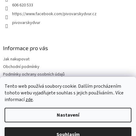
606 620 533
https://www.facebook.com/pivovarskydvur.cz
pivovarskydvur
Informace pro vás
Jak nakupovat
Obchodní podmínky
Podmínky ochrany osobních údajů
Pivovarský dvůr Chýně
Tento web používá soubory cookie. Dalším procházením
PlnímeSítě.cz
tohoto webu vyjadřujete souhlas s jejich používáním.. Více
informací
zde
.
Nastavení
Vytvořil Shoptet
Souhlasím
Copyright 2026
Pivovarský dvůr Chýně
. Všechna práva vyhrazena.