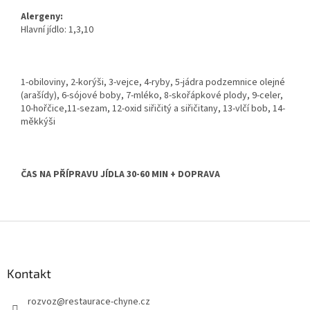
Alergeny:
Hlavní jídlo: 1,3,10
1-obiloviny, 2-korýši, 3-vejce, 4-ryby, 5-jádra podzemnice olejné
(arašídy), 6-sójové boby, 7-mléko, 8-skořápkové plody, 9-celer,
10-hořčice,11-sezam, 12-oxid siřičitý a siřičitany, 13-vlčí bob, 14-
měkkýši
ČAS NA PŘÍPRAVU JÍDLA 30-60 MIN + DOPRAVA
Z
á
p
a
Kontakt
t
rozvoz
@
restaurace-chyne.cz
í