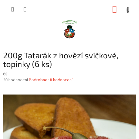
Přejít
NÁKUP
na
obsah
KOŠÍK
200g Tatarák z hovězí svíčkové,
topinky (6 ks)
68
Průměrné
20 hodnocení
Podrobnosti hodnocení
hodnocení
produktu
je
4,0
z
5
hvězdiček.