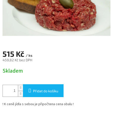
515 Kč
/ ks
459,82 Kč bez DPH
Měrná
Skladem
cena:
Přidat do košíku
! K ceně jídla s sebou je připočtena cena obalu !