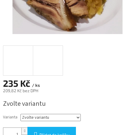
235 Kč
/ ks
209,82 Kč bez DPH
Měrná
Zvolte variantu
cena:
Varianta
Přidat do košíku