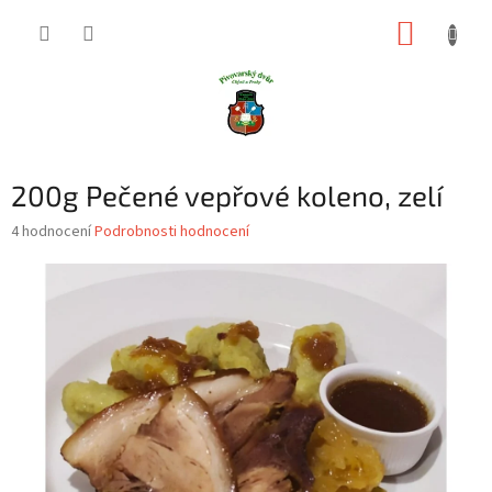
Přejít
NÁKUP
na
obsah
KOŠÍK
200g Pečené vepřové koleno, zelí
Průměrné
4 hodnocení
Podrobnosti hodnocení
hodnocení
produktu
je
3,3
z
5
hvězdiček.