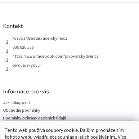
Z
á
p
a
Kontakt
t
rozvoz
@
restaurace-chyne.cz
í
606 620 533
https://www.facebook.com/pivovarskydvur.cz
pivovarskydvur
Informace pro vás
Jak nakupovat
Obchodní podmínky
Podmínky ochrany osobních údajů
Pivovarský dvůr Chýně
Tento web používá soubory cookie. Dalším procházením
PlnímeSítě.cz
tohoto webu vyjadřujete souhlas s jejich používáním.. Více