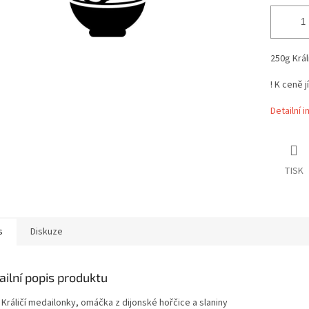
250g Král
! K ceně 
Detailní 
TISK
s
Diskuze
ailní popis produktu
Králičí medailonky, omáčka z dijonské hořčice a slaniny