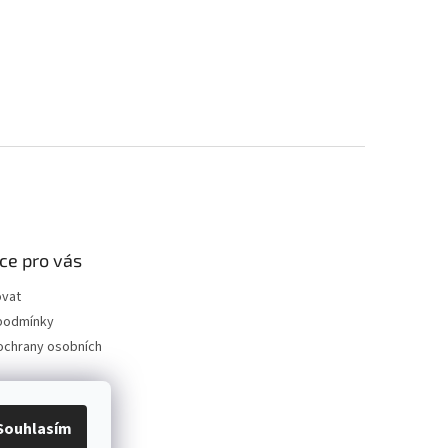
ce pro vás
ovat
podmínky
ochrany osobních
 dvůr Chýně
.cz
Souhlasím