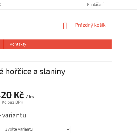
OBNÍCH ÚDAJŮ
PIVOVARSKÝ DVŮR CHÝNĚ
Přihlášení
PLNÍMESÍTĚ.CZ
NÁKUPNÍ
Prázdný košík
KOŠÍK
Kontakty
é hořčice a slaniny
320 Kč
/ ks
1 Kč
bez DPH
e variantu