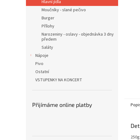
n
Hlavní jídla
e
Moučníky - slané pečivo
l
Burger
Přílohy
Narozeniny - oslavy - objednávka 3 dny
předem
Saláty
Nápoje
Pivo
Ostatní
VSTUPENKY NA KONCERT
Přijímáme online platby
Popi
Det
250g 