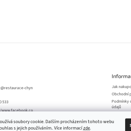
Informa
Jak nakup
z
@
restaurace-chyn
Obchodní 
Podmínky 
0 533
údajů
//www.facebook.co
Pivovarský
varskydvur.cz
oužívá soubory cookie. Dalším procházením tohoto webu
PlnímeSítě
rskydvur
ouhlas s jejich používáním.. Více informací
zde
.