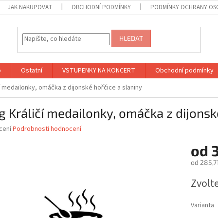
JAK NAKUPOVAT
OBCHODNÍ PODMÍNKY
PODMÍNKY OCHRANY OS
HLEDAT
o
Ostatní
VSTUPENKY NA KONCERT
Obchodní podmínky
í medailonky, omáčka z dijonské hořčice a slaniny
 Králičí medailonky, omáčka z dijonsk
né
cení
Podrobnosti hodnocení
ní
od
u
od
285,7
Měrná
Zvolt
cena:
ek.
Varianta