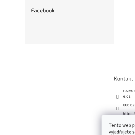
Facebook
Z
á
p
a
t
Kontakt
í
rozvo
e.cz
606 62
https:
m/pivo
Tento web p
pivova
vyjadřujete s