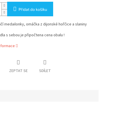
Přidat do košíku
ičí medailonky, omáčka z dijonské hořčice a slaniny
jídla s sebou je připočtena cena obalu !
informace
ZEPTAT SE
SDÍLET