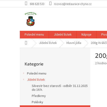
Přejít
606 620 533
rozvoz@restaurace-chyne.cz
na
obsah
Polední menu
Jídelní lístek
Nápoje
Piv
Domů
Jídelní lístek
Hlavní jídla
200g Králič
P
200g
o
Přeskočit
s
Průměr
2 hodno
Kategorie
kategorie
t
hodnoce
r
produkt
Polední menu
a
je
Jídelní lístek
3,0
n
z
Silvestr bez starostí - odběr 31.12.2025
n
do 16 h.
5
í
hvězdič
Předkrmy
p
Polévky
a