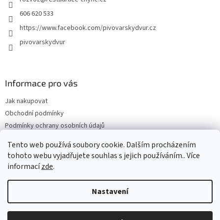
í
606 620 533
https://www.facebook.com/pivovarskydvur.cz
pivovarskydvur
Informace pro vás
Jak nakupovat
Obchodní podmínky
Podmínky ochrany osobních údajů
Pivovarský dvůr Chýně
Tento web používá soubory cookie. Dalším procházením
PlnímeSítě.cz
tohoto webu vyjadřujete souhlas s jejich používáním.. Více
informací
zde
.
Nastavení
Vytvořil Shoptet