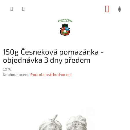
Přejít
NÁKUP
na
obsah
KOŠÍK
150g Česneková pomazánka -
objednávka 3 dny předem
1976
Průměrné
Neohodnoceno
Podrobnosti hodnocení
hodnocení
produktu
je
0,0
z
5
hvězdiček.