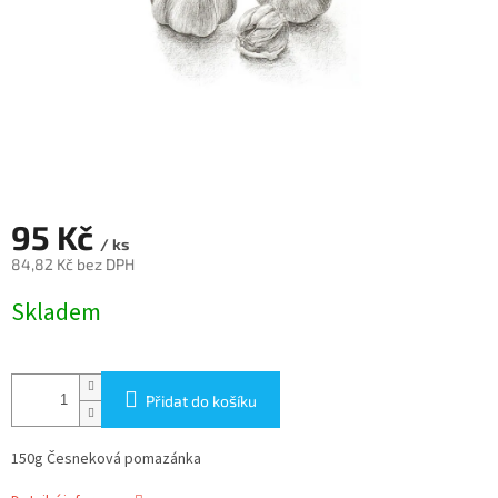
95 Kč
/ ks
84,82 Kč bez DPH
Měrná
Skladem
cena:
Přidat do košíku
150g Česneková pomazánka