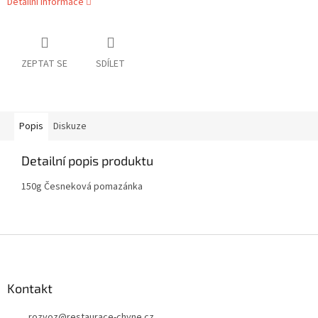
Detailní informace
ZEPTAT SE
SDÍLET
Popis
Diskuze
Detailní popis produktu
150g Česneková pomazánka
Z
á
p
a
Kontakt
t
rozvoz
@
restaurace-chyne.cz