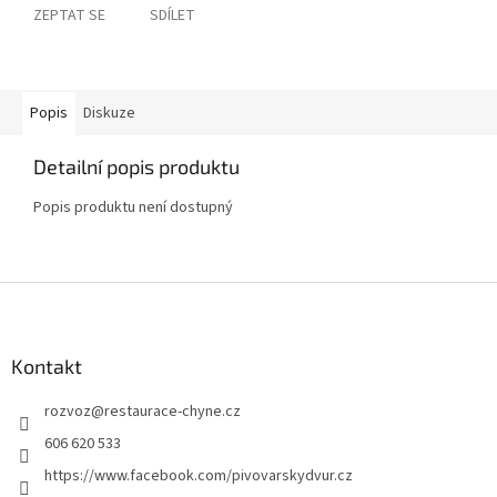
ZEPTAT SE
SDÍLET
Popis
Diskuze
Detailní popis produktu
Popis produktu není dostupný
Z
á
p
a
Kontakt
t
rozvoz
@
restaurace-chyne.cz
í
606 620 533
https://www.facebook.com/pivovarskydvur.cz