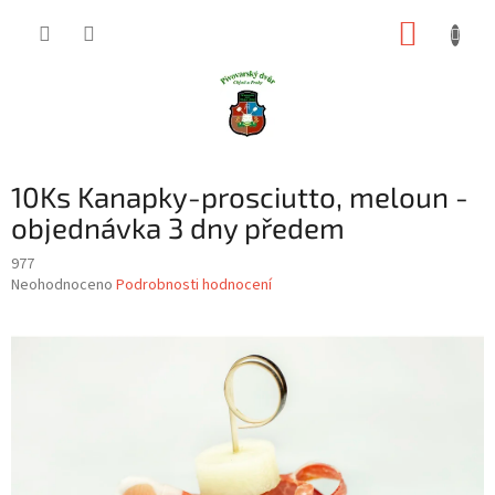
Přejít
NÁKUP
na
obsah
KOŠÍK
10Ks Kanapky-prosciutto, meloun -
objednávka 3 dny předem
977
Průměrné
Neohodnoceno
Podrobnosti hodnocení
hodnocení
produktu
je
0,0
z
5
hvězdiček.