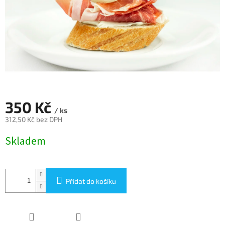
350 Kč
/ ks
312,50 Kč bez DPH
Měrná
Skladem
cena:
Přidat do košíku